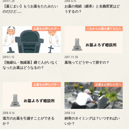
2019.1.24
2018.6.15
【墓じまい】もうお墓をたたみたい
お墓の相続（継承）と名義変更はど
のだけど……
うするの？
お墓をお持ちの方へ
これからお墓を建てるなら
2019.1.15
2017.11.30
【無縁仏・無縁墓】継ぐ人がいなく
墓地ってどうやって探すの？
なったお墓はどうなるの？
お墓をお持ちの方へ
お墓をお持ちの方へ
2018.4.16
2018.3.6
遠方のお墓を引越すことができる
納骨のタイミングは？いつすればい
か？
いか？