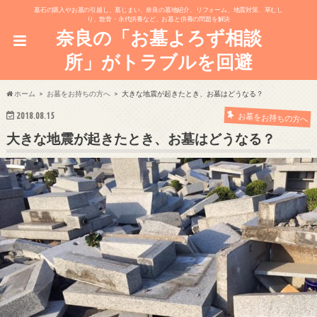
墓石の購入やお墓の引越し、墓じまい、奈良の墓地紹介、リフォーム、地震対策、草むし
り、散骨・永代供養など、お墓と供養の問題を解決
奈良の「お墓よろず相談
所」がトラブルを回避
ホーム
お墓をお持ちの方へ
大きな地震が起きたとき、お墓はどうなる？
2018.08.15
お墓をお持ちの方へ
大きな地震が起きたとき、お墓はどうなる？